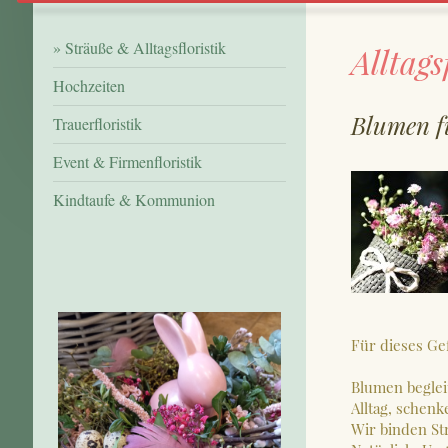
Sträuße & Alltagsfloristik
Alltags
Hochzeiten
Blumen f
Trauerfloristik
Event & Firmenfloristik
Kindtaufe & Kommunion
Für dieses Ge
Blumen beglei
Alltag, schen
Wir binden St