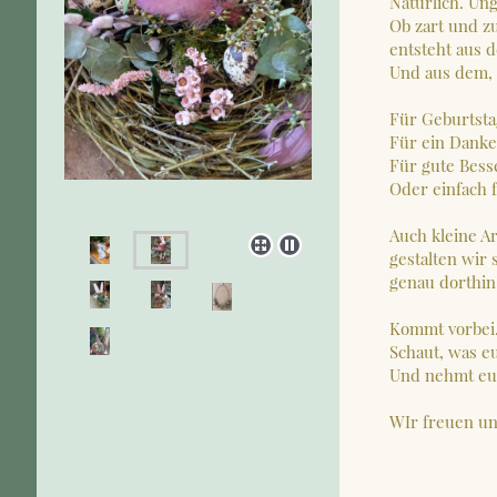
Natürlich. Un
Ob zart und z
entsteht aus 
Und aus dem, 
Für Geburtsta
Für ein Danke
Für gute Bess
Oder einfach f
Auch kleine A
gestalten wir 
genau dorthin
Kommt vorbei
Schaut, was eu
Und nehmt euc
WIr freuen un